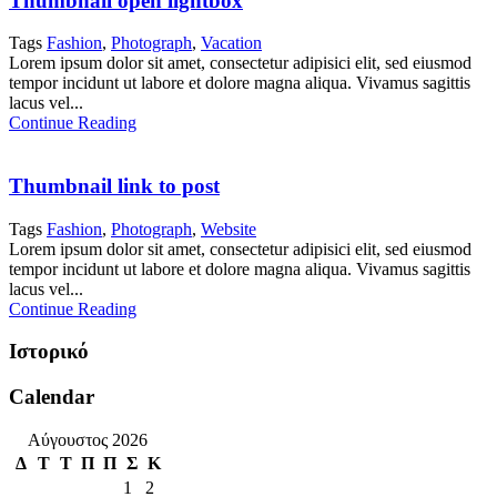
Thumbnail open lightbox
Tags
Fashion
,
Photograph
,
Vacation
Lorem ipsum dolor sit amet, consectetur adipisici elit, sed eiusmod
tempor incidunt ut labore et dolore magna aliqua. Vivamus sagittis
lacus vel...
Continue Reading
Thumbnail link to post
Tags
Fashion
,
Photograph
,
Website
Lorem ipsum dolor sit amet, consectetur adipisici elit, sed eiusmod
tempor incidunt ut labore et dolore magna aliqua. Vivamus sagittis
lacus vel...
Continue Reading
Ιστορικό
Calendar
Αύγουστος 2026
Δ
Τ
Τ
Π
Π
Σ
Κ
1
2