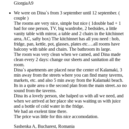
GiorgiaA9
We were on Dina`s from 3 september until 12 september. (
couple )
The rooms are very nice, simple but nice ( 1double bad + 1
bad for one person, TV, big wardrobe, 2 bedsides, a little
vanity table with mirror, a table and 2 chairs in the kitchinnet
area, AC, safty box) The kitchinnet has all you need : hob,
fridge, pan, kettle, pot, glasses, plates etc….all rooms have
balcony with table and chairs. The bathroom its large.
The room was very clean when we camed, and Dina made
clean every 2 days: change our sheets and sanitation all the
room.
Dina`s apartments are placed near the center of Kalamaki, 3
min away from the streets where you can find many taverns,
markets, etc. and also 5 min away from the Kalamaki beach.
Its in a quite area o the second plan from the main street..so no
sound from the taverns.
Dina its a lovely person, she halped us with all we need, and
when we arrived at her place she was waiting us with juice
and a bottle of cold water in the fridge.
We had an exelent time there.
The price was little for this nice accomodation.
Sashenka A
,
Bucharest, Romania