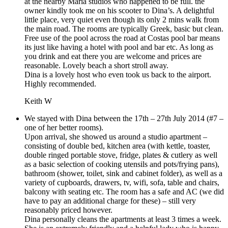
at the nearby Maria studios who happened to be full. the
owner kindly took me on his scooter to Dina’s. A delightful
little place, very quiet even though its only 2 mins walk from
the main road. The rooms are typically Greek, basic but clean.
Free use of the pool across the road at Costas pool bar means
its just like having a hotel with pool and bar etc. As long as
you drink and eat there you are welcome and prices are
reasonable. Lovely beach a short stroll away.
Dina is a lovely host who even took us back to the airport.
Highly recommended.
Keith W
We stayed with Dina between the 17th – 27th July 2014 (#7 –
one of her better rooms).
Upon arrival, she showed us around a studio apartment –
consisting of double bed, kitchen area (with kettle, toaster,
double ringed portable stove, fridge, plates & cutlery as well
as a basic selection of cooking utensils and pots/frying pans),
bathroom (shower, toilet, sink and cabinet folder), as well as a
variety of cupboards, drawers, tv, wifi, sofa, table and chairs,
balcony with seating etc. The room has a safe and AC (we did
have to pay an additional charge for these) – still very
reasonably priced however.
Dina personally cleans the apartments at least 3 times a week.