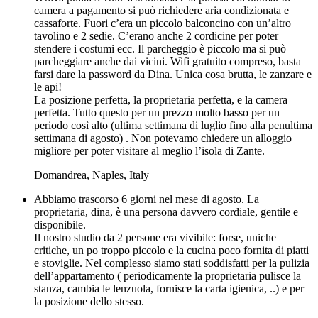
camera a pagamento si può richiedere aria condizionata e
cassaforte. Fuori c’era un piccolo balconcino con un’altro
tavolino e 2 sedie. C’erano anche 2 cordicine per poter
stendere i costumi ecc. Il parcheggio è piccolo ma si può
parcheggiare anche dai vicini. Wifi gratuito compreso, basta
farsi dare la password da Dina. Unica cosa brutta, le zanzare e
le api!
La posizione perfetta, la proprietaria perfetta, e la camera
perfetta. Tutto questo per un prezzo molto basso per un
periodo così alto (ultima settimana di luglio fino alla penultima
settimana di agosto) . Non potevamo chiedere un alloggio
migliore per poter visitare al meglio l’isola di Zante.
Domandrea
,
Naples, Italy
Abbiamo trascorso 6 giorni nel mese di agosto. La
proprietaria, dina, è una persona davvero cordiale, gentile e
disponibile.
Il nostro studio da 2 persone era vivibile: forse, uniche
critiche, un po troppo piccolo e la cucina poco fornita di piatti
e stoviglie. Nel complesso siamo stati soddisfatti per la pulizia
dell’appartamento ( periodicamente la proprietaria pulisce la
stanza, cambia le lenzuola, fornisce la carta igienica, ..) e per
la posizione dello stesso.