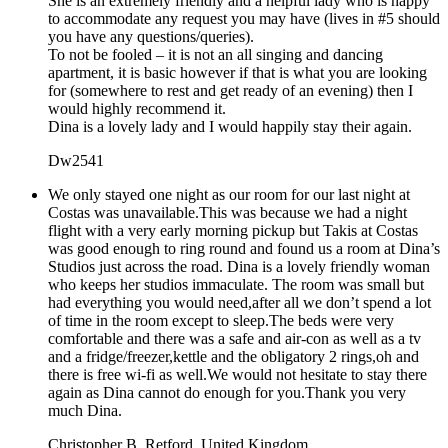
She is an extremely friendly and a helpful lady who is happy
to accommodate any request you may have (lives in #5 should
you have any questions/queries).
To not be fooled – it is not an all singing and dancing
apartment, it is basic however if that is what you are looking
for (somewhere to rest and get ready of an evening) then I
would highly recommend it.
Dina is a lovely lady and I would happily stay their again.
Dw2541
We only stayed one night as our room for our last night at
Costas was unavailable.This was because we had a night
flight with a very early morning pickup but Takis at Costas
was good enough to ring round and found us a room at Dina’s
Studios just across the road. Dina is a lovely friendly woman
who keeps her studios immaculate. The room was small but
had everything you would need,after all we don’t spend a lot
of time in the room except to sleep.The beds were very
comfortable and there was a safe and air-con as well as a tv
and a fridge/freezer,kettle and the obligatory 2 rings,oh and
there is free wi-fi as well.We would not hesitate to stay there
again as Dina cannot do enough for you.Thank you very
much Dina.
Christopher B
,
Retford, United Kingdom