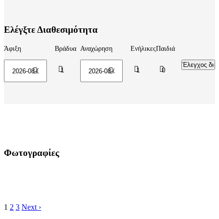
Ελέγξτε Διαθεσιμότητα
Άφιξη
Βράδυα
Αναχώρηση
Ενήλικες
Παιδιά
Φωτογραφίες
1
2
3
Next ›