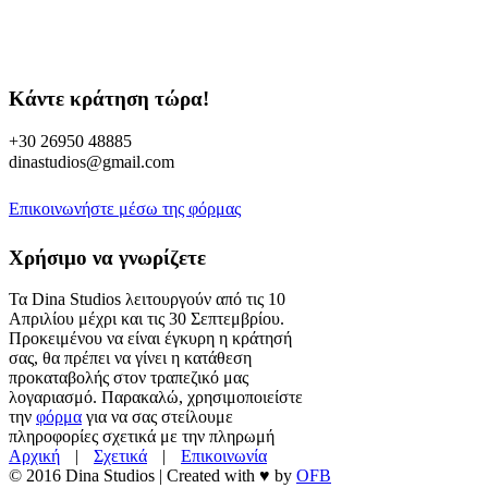
Κάντε κράτηση τώρα!
+30 26950 48885
dinastudios@gmail.com
Επικοινωνήστε μέσω της φόρμας
Χρήσιμο να γνωρίζετε
Τα Dina Studios λειτουργούν από τις 10
Απριλίου μέχρι και τις 30 Σεπτεμβρίου.
Προκειμένου να είναι έγκυρη η κράτησή
σας, θα πρέπει να γίνει η κατάθεση
προκαταβολής στον τραπεζικό μας
λογαριασμό. Παρακαλώ, χρησιμοποιείστε
την
φόρμα
για να σας στείλουμε
πληροφορίες σχετικά με την πληρωμή
Αρχική
|
Σχετικά
|
Επικοινωνία
© 2016 Dina Studios | Created with ♥ by
OFB