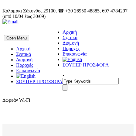
Καλαμάκι Ζάκυνθος 29100, ☎ +30 26950 48885, 697 4784297
(από 10/04 έως 30/09)
Αρχική
Σχετικά
Open Menu
Διαμονή
Παροχές
Αρχική
Επικοινωνία
Σχετικά
Διαμονή
ΣΟΥΠΕΡ ΠΡΟΣΦΟΡΑ
Παροχές
Επικοινωνία
•
ΣΟΥΠΕΡ ΠΡΟΣΦΟΡΑ
Δωρεάν Wi-Fi