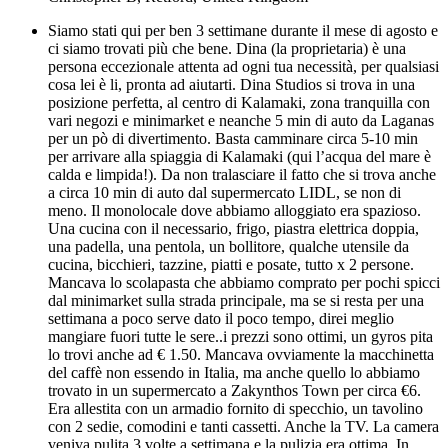
Siamo stati qui per ben 3 settimane durante il mese di agosto e
ci siamo trovati più che bene. Dina (la proprietaria) è una
persona eccezionale attenta ad ogni tua necessità, per qualsiasi
cosa lei è li, pronta ad aiutarti. Dina Studios si trova in una
posizione perfetta, al centro di Kalamaki, zona tranquilla con
vari negozi e minimarket e neanche 5 min di auto da Laganas
per un pò di divertimento. Basta camminare circa 5-10 min
per arrivare alla spiaggia di Kalamaki (qui l’acqua del mare è
calda e limpida!). Da non tralasciare il fatto che si trova anche
a circa 10 min di auto dal supermercato LIDL, se non di
meno. Il monolocale dove abbiamo alloggiato era spazioso.
Una cucina con il necessario, frigo, piastra elettrica doppia,
una padella, una pentola, un bollitore, qualche utensile da
cucina, bicchieri, tazzine, piatti e posate, tutto x 2 persone.
Mancava lo scolapasta che abbiamo comprato per pochi spicci
dal minimarket sulla strada principale, ma se si resta per una
settimana a poco serve dato il poco tempo, direi meglio
mangiare fuori tutte le sere..i prezzi sono ottimi, un gyros pita
lo trovi anche ad € 1.50. Mancava ovviamente la macchinetta
del caffè non essendo in Italia, ma anche quello lo abbiamo
trovato in un supermercato a Zakynthos Town per circa €6.
Era allestita con un armadio fornito di specchio, un tavolino
con 2 sedie, comodini e tanti cassetti. Anche la TV. La camera
veniva pulita 3 volte a settimana e la pulizia era ottima. In