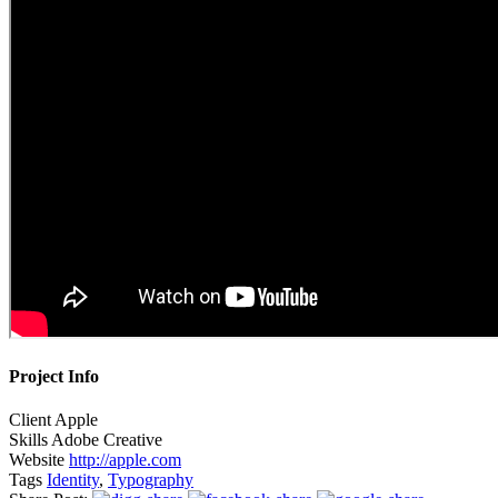
Project Info
Client
Apple
Skills
Adobe Creative
Website
http://apple.com
Tags
Identity
,
Typography